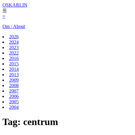
OSKARLIN
☰
×
Om / About
2026
2024
2023
2022
2016
2015
2014
2013
2009
2008
2007
2006
2005
2004
Tag:
centrum