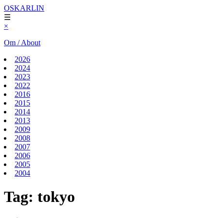
OSKARLIN
☰
×
Om / About
2026
2024
2023
2022
2016
2015
2014
2013
2009
2008
2007
2006
2005
2004
Tag:
tokyo