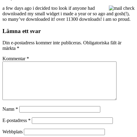
a few days ago i decided too look if anyone had
downloaded my small widget i made a year or so ago and gosh(!),
so many’ve downloaded it! over 11300 downloads! i am so proud.
Lämna ett svar
Din e-postadress kommer inte publiceras.
Obligatoriska fält är
märkta
*
Kommentar
*
Namn
*
E-postadress
*
Webbplats