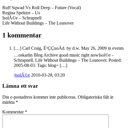
Ruff Sqwad Vs Roll Deep – Future (Vocal)
Regina Spektor – Us
IsolÃ©e – Schrapnell
Life Without Buildings – The Leanover
1 kommentar
[…] Carl Craig, É¹ÇÇuoÄd. by d.w. May 26, 2009 in events
…oskarlin Blog Archive good music right nowIsol©e –
Schrapnell. Life Without Buildings – The Leanover. Posted:
2005-08-03. Tags: blog+ […]
/
isolÃ©e
2010-03-28, 03:20
Lämna ett svar
Din e-postadress kommer inte publiceras.
Obligatoriska fält är
märkta
*
Kommentar
*