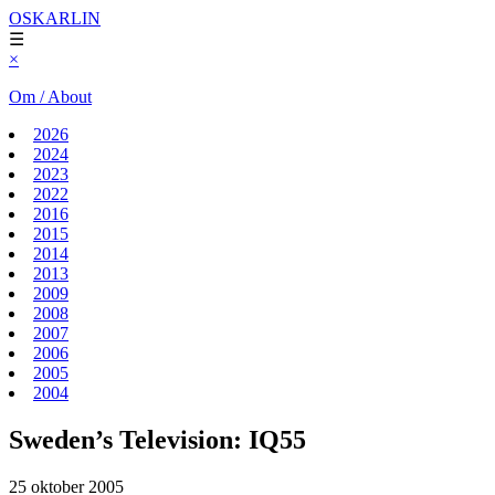
OSKARLIN
☰
×
Om / About
2026
2024
2023
2022
2016
2015
2014
2013
2009
2008
2007
2006
2005
2004
Sweden’s Television: IQ55
25 oktober 2005