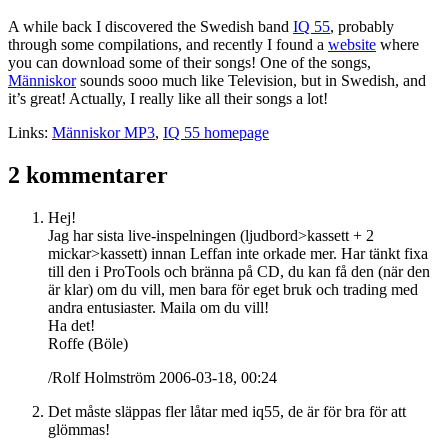
A while back I discovered the Swedish band
IQ 55
, probably
through some compilations, and recently I found a
website
where
you can download some of their songs! One of the songs,
Människor
sounds sooo much like Television, but in Swedish, and
it’s great! Actually, I really like all their songs a lot!
Links:
Människor MP3
,
IQ 55 homepage
2 kommentarer
Hej!
Jag har sista live-inspelningen (ljudbord>kassett + 2
mickar>kassett) innan Leffan inte orkade mer. Har tänkt fixa
till den i ProTools och bränna på CD, du kan få den (när den
är klar) om du vill, men bara för eget bruk och trading med
andra entusiaster. Maila om du vill!
Ha det!
Roffe (Böle)
/Rolf Holmström 2006-03-18, 00:24
Det måste släppas fler låtar med iq55, de är för bra för att
glömmas!