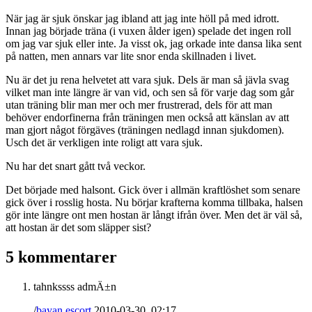
När jag är sjuk önskar jag ibland att jag inte höll på med idrott.
Innan jag började träna (i vuxen ålder igen) spelade det ingen roll
om jag var sjuk eller inte. Ja visst ok, jag orkade inte dansa lika sent
på natten, men annars var lite snor enda skillnaden i livet.
Nu är det ju rena helvetet att vara sjuk. Dels är man så jävla svag
vilket man inte längre är van vid, och sen så för varje dag som går
utan träning blir man mer och mer frustrerad, dels för att man
behöver endorfinerna från träningen men också att känslan av att
man gjort något förgäves (träningen nedlagd innan sjukdomen).
Usch det är verkligen inte roligt att vara sjuk.
Nu har det snart gått två veckor.
Det började med halsont. Gick över i allmän kraftlöshet som senare
gick över i rosslig hosta. Nu börjar krafterna komma tillbaka, halsen
gör inte längre ont men hostan är långt ifrån över. Men det är väl så,
att hostan är det som släpper sist?
5 kommentarer
tahnkssss admÄ±n
/
bayan escort
2010-03-30, 02:17