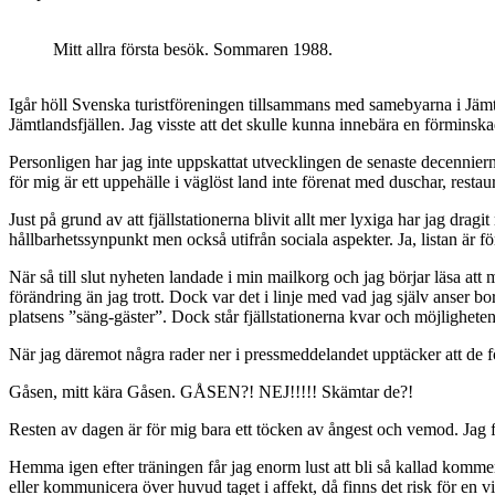
Mitt allra första besök. Sommaren 1988.
Igår höll Svenska turistföreningen tillsammans med samebyarna i Jämt
Jämtlandsfjällen. Jag visste att det skulle kunna innebära en förminska
Personligen har jag inte uppskattat utvecklingen de senaste decennierna d
för mig är ett uppehälle i väglöst land inte förenat med duschar, resta
Just på grund av att fjällstationerna blivit allt mer lyxiga har jag dr
hållbarhetssynpunkt men också utifrån sociala aspekter. Ja, listan är för
När så till slut nyheten landade i min mailkorg och jag börjar läsa att
förändring än jag trott. Dock var det i linje med vad jag själv anser b
platsens ”säng-gäster”. Dock står fjällstationerna kvar och möjlighete
När jag däremot några rader ner i pressmeddelandet upptäcker att de fö
Gåsen, mitt kära Gåsen. GÅSEN?! NEJ!!!!! Skämtar de?!
Resten av dagen är för mig bara ett töcken av ångest och vemod. Jag få
Hemma igen efter träningen får jag enorm lust att bli så kallad kommenta
eller kommunicera över huvud taget i affekt, då finns det risk för en vi