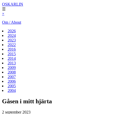
OSKARLIN
☰
×
Om / About
2026
2024
2023
2022
2016
2015
2014
2013
2009
2008
2007
2006
2005
2004
Gåsen i mitt hjärta
2 september 2023