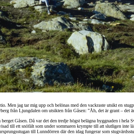
lt tio. Men jag tar mig upp och belönas med den vackraste utsikt en stugpl
rberg från Ljungdalen om utsikten från Gåsen: ”Åh, det är grant – det ä
 berget Gåsen. Då var det den tredje högst belägna byggnaden i hela Sv
ad till ett snöfält som under sommaren krympte till att slutligen inte lä
s ursprungsstugan till Lunndörren där den idag fungerar som stugvärdsst