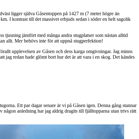
nordväst ligger själva Gåsentoppen på 1427 m (7 meter högre än
 km. I kontrast till det massivet erbjuds sedan i söder en helt sagolik
dess tjusning jämfört med många andra stugplatser som nästan alltid
an allt. Mer behövs inte för att uppnå stugperfektion!
amförallt upplevelsen av Gåsen och dess karga omgivningar. Jag minns
m att jag redan hade glömt bort hur det är att vara i en skog. Det kändes
ugorna. Ett par dagar senare är vi på Gåsen igen. Denna gång stannar
 någon anledning har jag aldrig dragits till fjälltopparna utan trivs rätt