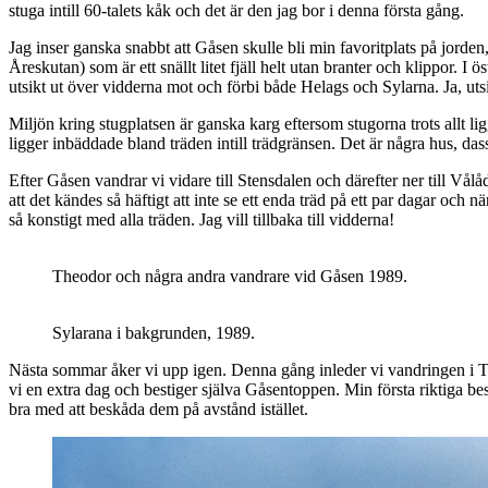
stuga intill 60-talets kåk och det är den jag bor i denna första gång.
Jag inser ganska snabbt att Gåsen skulle bli min favoritplats på jorde
Åreskutan) som är ett snällt litet fjäll helt utan branter och klippor. I
utsikt ut över vidderna mot och förbi både Helags och Sylarna. Ja, utsik
Miljön kring stugplatsen är ganska karg eftersom stugorna trots allt l
ligger inbäddade bland träden intill trädgränsen. Det är några hus, da
Efter Gåsen vandrar vi vidare till Stensdalen och därefter ner till V
att det kändes så häftigt att inte se ett enda träd på ett par dagar och 
så konstigt med alla träden. Jag vill tillbaka till vidderna!
Theodor och några andra vandrare vid Gåsen 1989.
Sylarana i bakgrunden, 1989.
Nästa sommar åker vi upp igen. Denna gång inleder vi vandringen i T
vi en extra dag och bestiger själva Gåsentoppen. Min första riktiga besti
bra med att beskåda dem på avstånd istället.