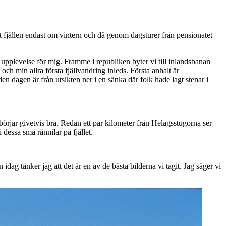
kt fjällen endast om vintern och då genom dagsturer från pensionatet
k upplevelse för mig. Framme i republiken byter vi till inlandsbanan
ch min allra första fjällvandring inleds. Första anhalt är
n dagen är från utsikten ner i en sänka där folk hade lagt stenar i
örjar givetvis bra. Redan ett par kilometer från Helagsstugorna ser
 dessa små rännilar på fjället.
ag tänker jag att det är en av de bästa bilderna vi tagit. Jag säger vi