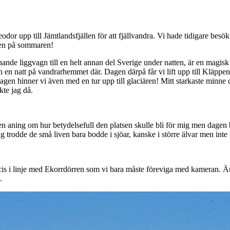
or upp till Jämtlandsfjällen för att fjällvandra. Vi hade tidigare besö
llen på sommaren!
nnande liggvagn till en helt annan del Sverige under natten, är en magis
h en natt på vandrarhemmet där. Dagen därpå får vi lift upp till Kläppen o
gen hinner vi även med en tur upp till glaciären! Mitt starkaste minne de
kte jag då.
 aning om hur betydelsefull den platsen skulle bli för mig men dagen b
g trodde de små liven bara bodde i sjöar, kanske i större älvar men inte i
is i linje med Ekorrdörren som vi bara måste föreviga med kameran. Än id
.