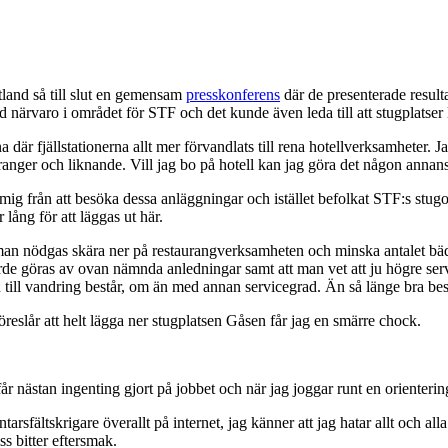
land så till slut en gemensam
presskonferens
där de presenterade result
d närvaro i området för STF och det kunde även leda till att stugplatser 
är fjällstationerna allt mer förvandlats till rena hotellverksamheter. Jag
uranger och liknande. Vill jag bo på hotell kan jag göra det någon annans
agit mig från att besöka dessa anläggningar och istället befolkat STF:s s
 lång för att läggas ut här.
 man nödgas skära ner på restaurangverksamheten och minska antalet bädda
orde göras av ovan nämnda anledningar samt att man vet att ju högre servi
n till vandring består, om än med annan servicegrad. Än så länge bra bes
reslår att helt lägga ner stugplatsen Gåsen får jag en smärre chock.
r nästan ingenting gjort på jobbet och när jag joggar runt en orienteri
rsfältskrigare överallt på internet, jag känner att jag hatar allt och all
ss bitter eftersmak.