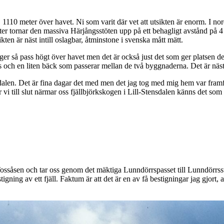
n, 1110 meter över havet. Ni som varit där vet att utsikten är enorm. I 
 öster tornar den massiva Härjångsstöten upp på ett behagligt avstånd på 4
ten är näst intill oslagbar, åtminstone i svenska mått mätt.
igger så pass högt över havet men det är också just det som ger platsen 
ss och en liten bäck som passerar mellan de två byggnaderna. Det är näst
ålådalen. Det är fina dagar det med men det jag tog med mig hem var fr
när vi till slut närmar oss fjällbjörkskogen i Lill-Stensdalen känns det so
ossåsen och tar oss genom det mäktiga Lunndörrspasset till Lunndörrsst
gning av ett fjäll. Faktum är att det är en av få bestigningar jag gjort, av