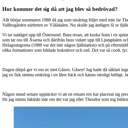
Hur kommer det sig då att jag blev så bedrövad?
Allt börjar sommaren 1988 då jag som nioåring följer med min far Theod
Vallbogården närheten av Vålådalen. Nu skulle jag äntligen få se fjä
Vi tar nattåget upp till Östersund. Bara resan, att kuska fram i en spä
som tar oss till Åsarna och därifrån buss vidare upp till Ljungdalen oc
Helagsstugorna (1988 var det inte någon fjällstation) och på eftermidda
olika formationer som bildade bokstäver och ord. Det var så coolt, tyc
Dagen därpå ger vi oss av mot Gåsen. Gåsen! Jag hade då såklart ingen
jag en fisk simma omkring i en liten bäck och känns otroligt häftigt. Ja
Någon stund senare upptäcker vi att en ensam ren har placerat sig prec
för jag minns faktiskt inte om det var jag eller Theodor som tog bilden