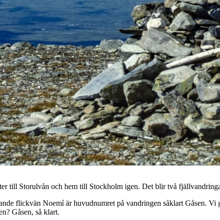
ter till Storulvån och hem till Stockholm igen. Det blir två fjällvandrin
arande flickvän Noemí är huvudnumret på vandringen såklart Gåsen. Vi gör
ren? Gåsen, så klart.