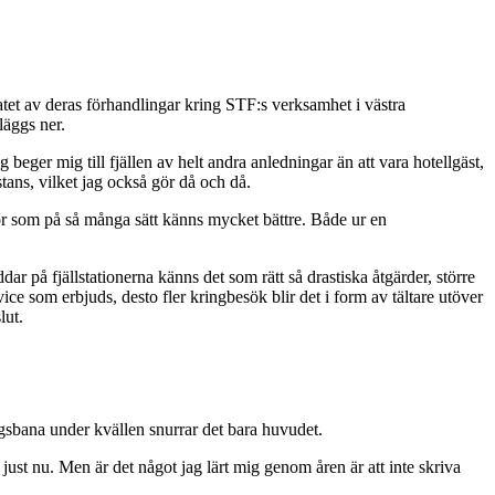
atet av deras förhandlingar kring STF:s verksamhet i västra
läggs ner.
 beger mig till fjällen av helt andra anledningar än att vara hotellgäst,
tans, vilket jag också gör då och då.
tugor som på så många sätt känns mycket bättre. Både ur en
r på fjällstationerna känns det som rätt så drastiska åtgärder, större
ce som erbjuds, desto fler kringbesök blir det i form av tältare utöver
lut.
ngsbana under kvällen snurrar det bara huvudet.
a just nu. Men är det något jag lärt mig genom åren är att inte skriva