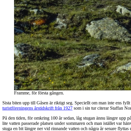
Framme, för första gången.
Sista biten upp till Gåsen är riktigt seg. Speciellt om man inte ens fyl
turistföreningens årstidskrift från 1927
som i sin tur citerar Staffan No
På den tiden, för omkring 100 år sedan, låg stugan ännu längre upp på
lite vatten passerade platsen under sommaren och man istället var hänvis
stuga en bit längre ner vid rinnande vatten och några år senare flytta